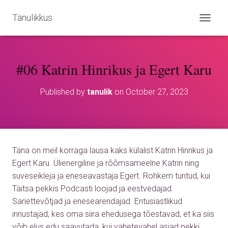
Tänulikkus
T
O
G
G
#06 Katrin Hinrikus ja Egert Karu
L
E
N
Published by
tanulik
on
October 27, 2023
A
V
I
G
A
T
Täna on meil korraga lausa kaks külalist Katrin Hinrikus ja
I
O
Egert Karu. Ülienergiline ja rõõmsameelne Katrin ning
N
suveseikleja ja eneseavastaja Egert. Rohkem tuntud, kui
Täitsa pekkis Podcasti loojad ja eestvedajad.
Sariettevõtjad ja enesearendajad. Entusiastlikud
innustajad, kes oma siira ehedusega tõestavad, et ka siis
võib elus edu saavutada, kui vahetevahel asjad pekki