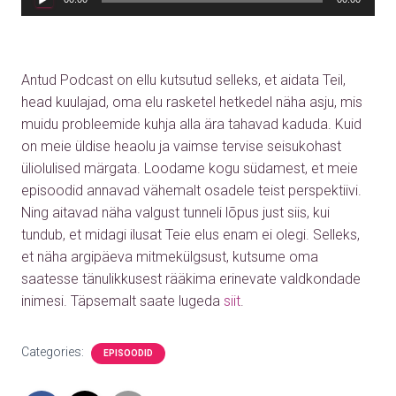
Antud Podcast on ellu kutsutud selleks, et aidata Teil,
head kuulajad, oma elu rasketel hetkedel näha asju, mis
muidu probleemide kuhja alla ära tahavad kaduda. Kuid
on meie üldise heaolu ja vaimse tervise seisukohast
üliolulised märgata. Loodame kogu südamest, et meie
episoodid annavad vähemalt osadele teist perspektiivi.
Ning aitavad näha valgust tunneli lõpus just siis, kui
tundub, et midagi ilusat Teie elus enam ei olegi. Selleks,
et näha argipäeva mitmekülgsust, kutsume oma
saatesse tänulikkusest rääkima erinevate valdkondade
inimesi. Täpsemalt saate lugeda
siit
.
Categories:
EPISOODID