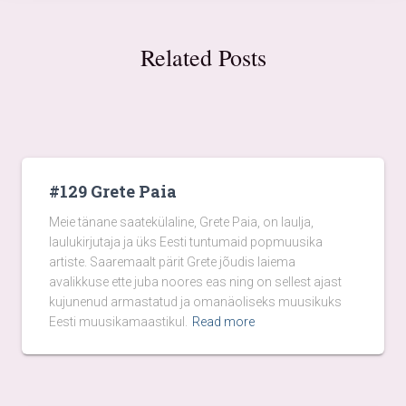
Related Posts
#129 Grete Paia
Meie tänane saatekülaline, Grete Paia, on laulja,
laulukirjutaja ja üks Eesti tuntumaid popmuusika
artiste. Saaremaalt pärit Grete jõudis laiema
avalikkuse ette juba noores eas ning on sellest ajast
kujunenud armastatud ja omanäoliseks muusikuks
Eesti muusikamaastikul.
Read more