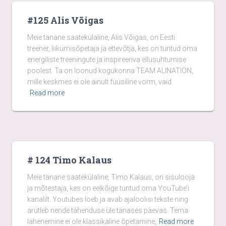
#125 Alis Võigas
Meie tänane saatekülaline, Alis Võigas, on Eesti
treener, liikumisõpetaja ja ettevõtja, kes on tuntud oma
energiliste treeningute ja inspireeriva ellusuhtumise
poolest. Ta on loonud kogukonna TEAM ALINATION,
mille keskmes ei ole ainult füüsiline vorm, vaid
Read more
# 124 Timo Kalaus
Meie tänane saatekülaline, Timo Kalaus, on sisulooja
ja mõtestaja, kes on eelkõige tuntud oma YouTube’i
kanalilt. Youtubes loeb ja avab ajaloolisi tekste ning
arutleb nende tähenduse üle tänases päevas. Tema
lähenemine ei ole klassikaline õpetamine,
Read more