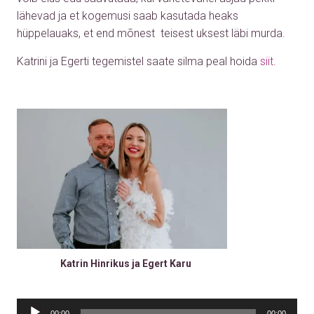
lähevad ja et kogemusi saab kasutada heaks
hüppelauaks, et end mõnest teisest uksest läbi murda.
Katrini ja Egerti tegemistel saate silma peal hoida
siit
.
Katrin Hinrikus ja Egert Karu
Audio
Player
00:00
00:00