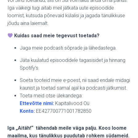
või Sind toetanud, siis on Sul võimalus anda oma panus.
Iga väikegi tugi aitab meil jätkata uute episoodide
loomist, kutsuda põnevaid külalisi ja jagada tänulikkuse
jõudu aina laiemalt.
Kuidas saad meie tegevust toetada?
Jaga meie podcasti sõprade ja lähedastega.
Jäta kuulatud episoodidele tagasisidet ja hinnang
Spotify’s.
Soeta tooteid meie e-poest, nii saad endale midagi
kaunist ja toetad samal ajal ka podcasti jätkumist.
Toeta meid otse ülekandega:
Ettevõtte nimi:
Kapitalivood Oü
Konto:
EE427700771001782850
Iga „Aitäh!“ tähendab meile väga palju. Koos loome
maailma, kus tänulikkus puudutab rohkem südameid.