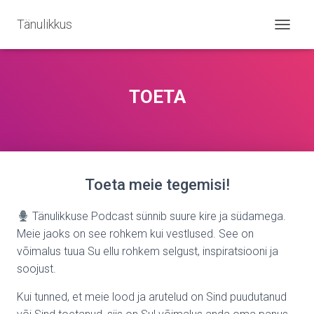
Tänulikkus
T
O
G
G
L
TOETA
E
N
A
V
I
G
Toeta meie tegemisi!
A
T
I
Tänulikkuse Podcast sünnib suure kire ja südamega.
O
Meie jaoks on see rohkem kui vestlused. See on
N
võimalus tuua Su ellu rohkem selgust, inspiratsiooni ja
soojust.
Kui tunned, et meie lood ja arutelud on Sind puudutanud