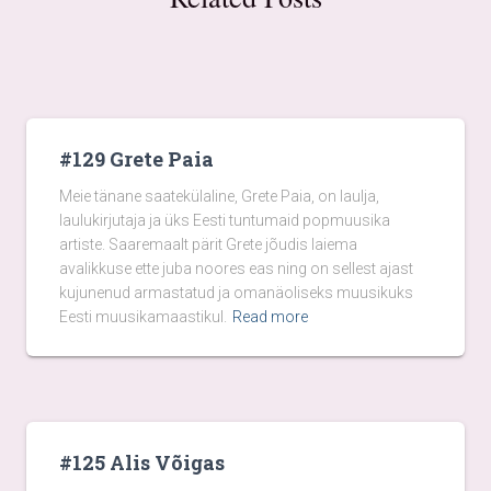
#129 Grete Paia
Meie tänane saatekülaline, Grete Paia, on laulja,
laulukirjutaja ja üks Eesti tuntumaid popmuusika
artiste. Saaremaalt pärit Grete jõudis laiema
avalikkuse ette juba noores eas ning on sellest ajast
kujunenud armastatud ja omanäoliseks muusikuks
Eesti muusikamaastikul.
Read more
#125 Alis Võigas