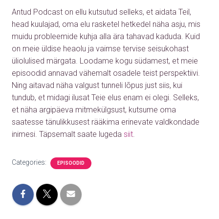
Antud Podcast on ellu kutsutud selleks, et aidata Teil,
head kuulajad, oma elu rasketel hetkedel näha asju, mis
muidu probleemide kuhja alla ära tahavad kaduda. Kuid
on meie üldise heaolu ja vaimse tervise seisukohast
üliolulised märgata. Loodame kogu südamest, et meie
episoodid annavad vähemalt osadele teist perspektiivi.
Ning aitavad näha valgust tunneli lõpus just siis, kui
tundub, et midagi ilusat Teie elus enam ei olegi. Selleks,
et näha argipäeva mitmekülgsust, kutsume oma
saatesse tänulikkusest rääkima erinevate valdkondade
inimesi. Täpsemalt saate lugeda
siit
.
Categories:
EPISOODID