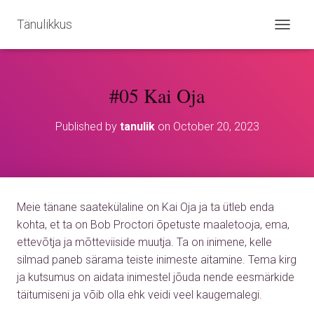
Tänulikkus
T
O
G
G
#05 Kai Oja
L
E
N
Published by
tanulik
on
October 20, 2023
A
V
I
G
A
T
Meie tänane saatekülaline on Kai Oja ja ta ütleb enda
I
O
kohta, et ta on Bob Proctori õpetuste maaletooja, ema,
N
ettevõtja ja mõtteviiside muutja. Ta on inimene, kelle
silmad paneb särama teiste inimeste aitamine. Tema kirg
ja kutsumus on aidata inimestel jõuda nende eesmärkide
täitumiseni ja võib olla ehk veidi veel kaugemalegi.