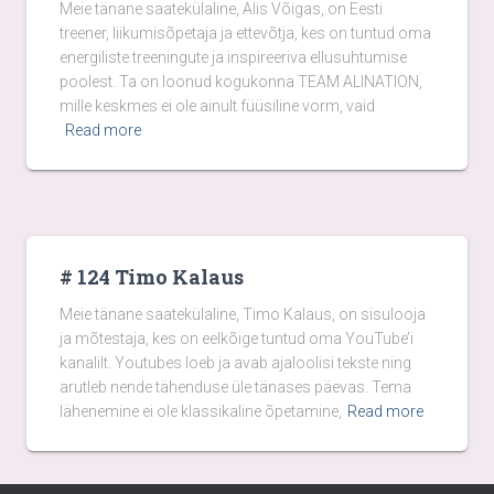
Meie tänane saatekülaline, Alis Võigas, on Eesti
treener, liikumisõpetaja ja ettevõtja, kes on tuntud oma
energiliste treeningute ja inspireeriva ellusuhtumise
poolest. Ta on loonud kogukonna TEAM ALINATION,
mille keskmes ei ole ainult füüsiline vorm, vaid
Read more
# 124 Timo Kalaus
Meie tänane saatekülaline, Timo Kalaus, on sisulooja
ja mõtestaja, kes on eelkõige tuntud oma YouTube’i
kanalilt. Youtubes loeb ja avab ajaloolisi tekste ning
arutleb nende tähenduse üle tänases päevas. Tema
lähenemine ei ole klassikaline õpetamine,
Read more