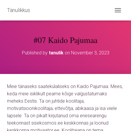
Tänulikkus
T
O
G
G
#07 Kaido Pajumaa
L
E
N
Published by
tanulik
on
November 3, 2023
A
V
I
G
A
T
Meie tänaseks saatekülaliseks on Kaido Pajumaa. Mees,
I
O
keda meie isiklikult peame kõige valgustatumaks
N
meheks Eestis. Ta on juhtide koolitaja,
motivatsioonikoolitaja, ettevõtja, abikaasa ja isa viiele
lapsele. Ta on pikalt kirjutanud oma enesearengu
teekonnast sisekosmos.ee keskkonnas ja loonud
keskkonna motivaator.ee. Koolitajana on tema