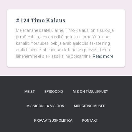
# 124 Timo Kalaus
Meie tänane saatekülaline, Timo Kalaus, on sisulooja
ja mõtestaja, kes on eelkõige tuntud oma YouTube’i
kanalilt. Youtubes loeb ja avab ajaloolisi tekste ning
arutleb nende tähenduse üle tänases päevas. Tema
lähenemine ei ole klassikaline õpetamine,
Read more
MEIST
EPISOODID
MIS ON TÄNULIKKUS?
MISSIOON JA VISIOON
MÜÜGITINGIMUSED
PRIVAATSUSPOLIITIKA
KONTAKT