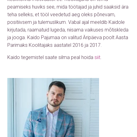
peamiseks huviks see, mida töötajad ja juhid saaksid ära
teha selleks, et tööl veedetud aeg oleks põnevam,
positiivsem ja tulemuslikum. Vabal ajal meeldib Kaidole
kirjutada, raamatuid lugeda, niisama vaikuses mõtiskleda
ja jooga. Kaido Pajumaa on valitud Äripäeva poolt Aasta
Parimaks Koolitajaks aastatel 2016 ja 2017.
Kaido tegemistel saate silma peal hoida
siit
.
Audio
Player