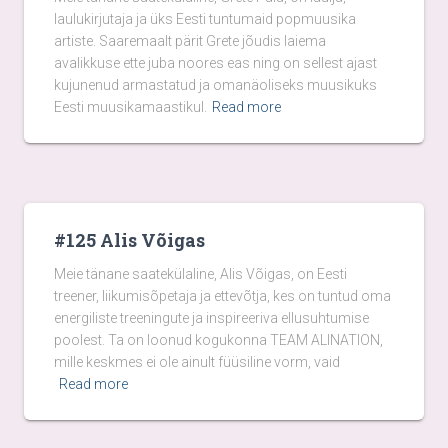
laulukirjutaja ja üks Eesti tuntumaid popmuusika
artiste. Saaremaalt pärit Grete jõudis laiema
avalikkuse ette juba noores eas ning on sellest ajast
kujunenud armastatud ja omanäoliseks muusikuks
Eesti muusikamaastikul.
Read more
#125 Alis Võigas
Meie tänane saatekülaline, Alis Võigas, on Eesti
treener, liikumisõpetaja ja ettevõtja, kes on tuntud oma
energiliste treeningute ja inspireeriva ellusuhtumise
poolest. Ta on loonud kogukonna TEAM ALINATION,
mille keskmes ei ole ainult füüsiline vorm, vaid
Read more