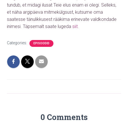
tundub, et midagi ilusat Teie elus enam ei olegi. Selleks,
et näha argipäeva mitmekülgsust, kutsume oma
saatesse tänulikkusest rääkima erinevate valdkondade
inimesi. Täpsemalt saate lugeda
siit
.
Categories:
EPISOODID
0 Comments