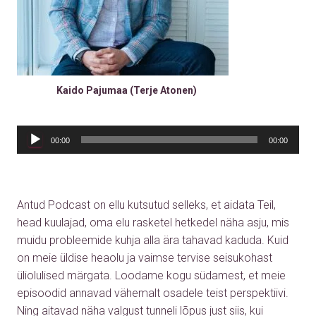
Kaido Pajumaa (Terje Atonen)
00:00
00:00
Antud Podcast on ellu kutsutud selleks, et aidata Teil,
head kuulajad, oma elu rasketel hetkedel näha asju, mis
muidu probleemide kuhja alla ära tahavad kaduda. Kuid
on meie üldise heaolu ja vaimse tervise seisukohast
üliolulised märgata. Loodame kogu südamest, et meie
episoodid annavad vähemalt osadele teist perspektiivi.
Ning aitavad näha valgust tunneli lõpus just siis, kui