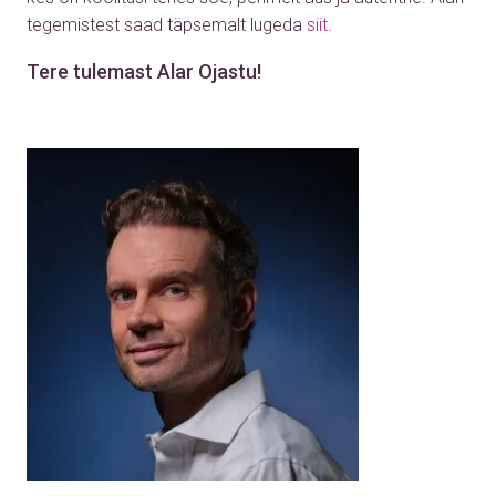
tegemistest saad täpsemalt lugeda
siit
.
Tere tulemast Alar Ojastu!