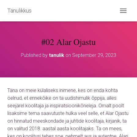
Tänulikkus
T
O
G
G
#02 Alar Ojastu
L
E
N
Published by
tanulik
on
September 29, 2023
A
V
I
G
A
T
Täna on meie külaliseks inimene, kes on enda kohta
I
O
öelnud, et ennekõike on ta uudishimulik õppija, alles
N
seejärel koolitaja ja inspiratsioonikõneleja. Omalt poolt
lisaksime tema saavutuste hulka veel selle, et Alar Ojastu
on hinnatud meeskondade ja juhtide koolitaja, kirjanik, ta
on valitud 2018. aastal aasta koolitajaks. Ta on mees,
kes on koolitusi tehes soe, pehmelt aus ja autentne. Alari