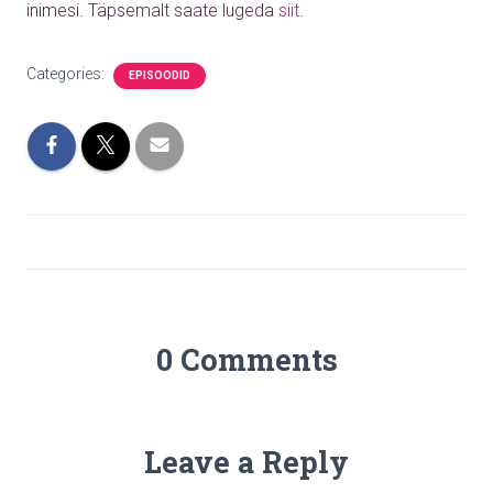
inimesi. Täpsemalt saate lugeda
siit
.
Categories:
EPISOODID
0 Comments
Leave a Reply