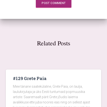
Related Posts
#129 Grete Paia
Meie tänane saatekülaline, Grete Paia, on laulja,
laulukirjutaja ja üks Eesti tuntumaid popmuusika
artiste. Saaremaalt pärit Grete jõudis laiema
avalikkuse ette juba noores eas ning on sellest ajast