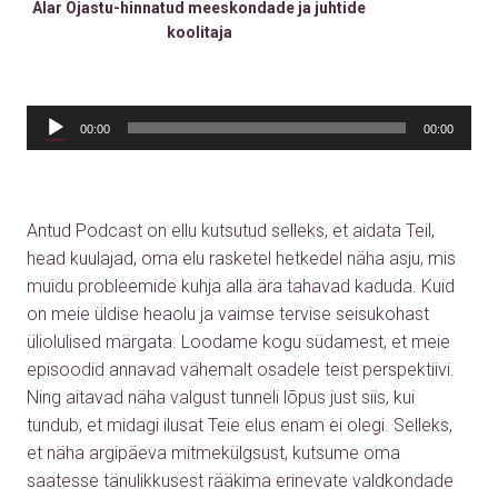
Alar Ojastu-hinnatud meeskondade ja juhtide
koolitaja
Audio
00:00
00:00
Player
Antud Podcast on ellu kutsutud selleks, et aidata Teil,
head kuulajad, oma elu rasketel hetkedel näha asju, mis
muidu probleemide kuhja alla ära tahavad kaduda. Kuid
on meie üldise heaolu ja vaimse tervise seisukohast
üliolulised märgata. Loodame kogu südamest, et meie
episoodid annavad vähemalt osadele teist perspektiivi.
Ning aitavad näha valgust tunneli lõpus just siis, kui
tundub, et midagi ilusat Teie elus enam ei olegi. Selleks,
et näha argipäeva mitmekülgsust, kutsume oma
saatesse tänulikkusest rääkima erinevate valdkondade