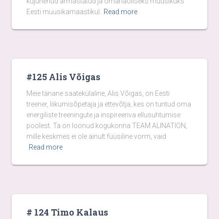
kujunenud armastatud ja omanäoliseks muusikuks
Eesti muusikamaastikul.
Read more
#125 Alis Võigas
Meie tänane saatekülaline, Alis Võigas, on Eesti
treener, liikumisõpetaja ja ettevõtja, kes on tuntud oma
energiliste treeningute ja inspireeriva ellusuhtumise
poolest. Ta on loonud kogukonna TEAM ALINATION,
mille keskmes ei ole ainult füüsiline vorm, vaid
Read more
# 124 Timo Kalaus