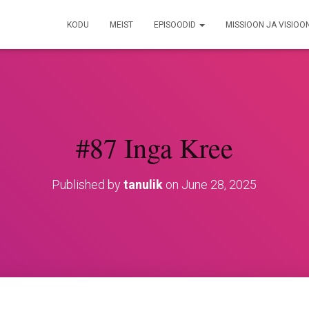
KODU
MEIST
EPISOODID
MISSIOON JA VISIOO
#87 Inga Kree
Published by
tanulik
on
June 28, 2025