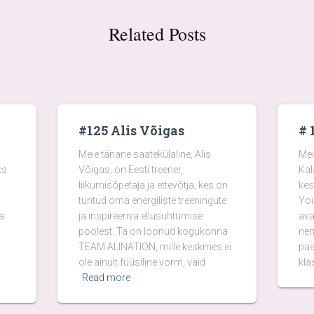
Related Posts
#125 Alis Võigas
# 
Meie tänane saatekülaline, Alis
Mei
ks
Võigas, on Eesti treener,
Kal
liikumisõpetaja ja ettevõtja, kes on
kes
tuntud oma energiliste treeningute
You
a
ja inspireeriva ellusuhtumise
ava
poolest. Ta on loonud kogukonna
nen
TEAM ALINATION, mille keskmes ei
päe
ole ainult füüsiline vorm, vaid
kla
Read more