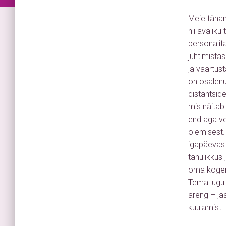
Meie tänan
nii avaliku
personalit
juhtimista
ja väärtus
on osalenu
distantsid
mis näitab 
end aga v
olemisest. 
igapäevas
tänulikkus
oma kogemus
Tema lugu 
areng – jä
kuulamist!