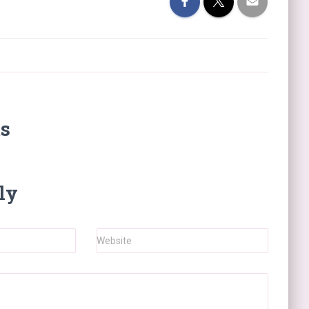
s
ly
Website