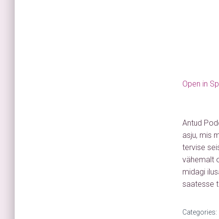
Open in Sp
Antud Podc
asju, mis 
tervise se
vähemalt os
midagi ilu
saatesse t
Categories: