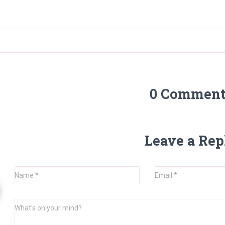
0 Comment
Leave a Rep
Name
*
Email
*
What's on your mind?