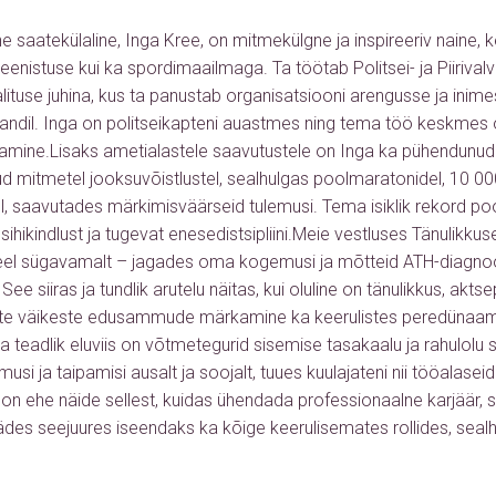
e saatekülaline, Inga Kree, on mitmekülgne ja inspireeriv naine, 
 teenistuse kui ka spordimaailmaga. Ta töötab Politsei- ja Piiriv
alituse juhina, kus ta panustab organisatsiooni arengusse ja inim
sandil. Inga on politseikapteni auastmes ning tema töö keskmes
tamine.Lisaks ametialastele saavutustele on Inga ka pühendunud
d mitmetel jooksuvõistlustel, sealhulgas poolmaratonidel, 10 00
el, saavutades märkimisväärseid tulemusi. Tema isiklik rekord po
sihikindlust ja tugevat enesedistsipliini.Meie vestluses Tänulikk
eel sügavamalt – jagades oma kogemusi ja mõtteid ATH-diagn
See siiras ja tundlik arutelu näitas, kui oluline on tänulikkus, akts
te väikeste edusammude märkamine ka keerulistes peredünaamik
 ja teadlik eluviis on võtmetegurid sisemise tasakaalu ja rahulolu
i ja taipamisi ausalt ja soojalt, tuues kuulajateni nii tööalaseid k
on ehe näide sellest, kuidas ühendada professionaalne karjäär, spo
ädes seejuures iseendaks ka kõige keerulisemates rollides, se