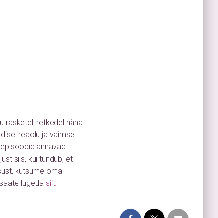
lu rasketel hetkedel näha
ldise heaolu ja vaimse
e episoodid annavad
st siis, kui tundub, et
lgsust, kutsume oma
 saate lugeda
siit.