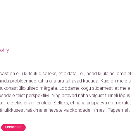
otify
ast on ellu kutsutud selleks, et aidata Teil, head kuulajad, oma e
muidu probleemide kuhja alla ära tahavad kaduda. Kuid on meie ü
isukohast üliolulised märgata. Loodame kogu südamest, et mei
adele teist perspektiivi. Ning aitavad näha valgust tunneli lõpus ju
sat Teie elus enam ei olegi. Selleks, et näha argipäeva mitmekü
änulikkusest rääkima erinevate valdkondade inimesi. Täpsemalt
EPISOODID