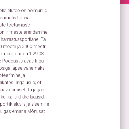
kelle elutee on põimunud
alveametis Lõuna
este toetamisse
 on inimeste arendamine
 harrastussportlane. Ta
0 meetri ja 3000 meetri
olmaratonil on 1:29:08,
use Podcastis avas Inga
oosiga lapse vanemaks
epteerimine ja
ates. Inga usub, et
 saavutamisel. Ta jagab
ui ka isiklikke lugusid.
rtlik eluviis ja sisemine
alhulgas emana.Mõnusat