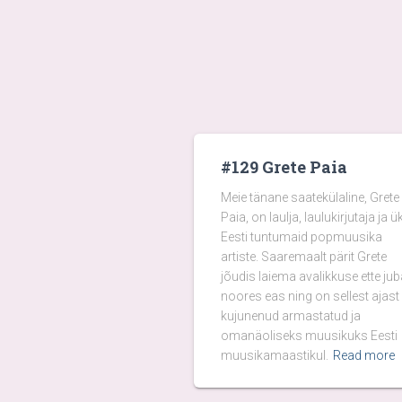
#129 Grete Paia
Meie tänane saatekülaline, Grete
Paia, on laulja, laulukirjutaja ja ü
Eesti tuntumaid popmuusika
artiste. Saaremaalt pärit Grete
jõudis laiema avalikkuse ette jub
noores eas ning on sellest ajast
kujunenud armastatud ja
omanäoliseks muusikuks Eesti
muusikamaastikul.
Read more