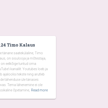
124 Timo Kalaus
e tänane saatekülaline, Timo
aus, on sisulooja ja mõtestaja,
 on eelkõige tuntud oma
Tube’i kanalilt. Youtubes loeb ja
b ajaloolisi tekste ning arutleb
de tähenduse üle tänases
vas. Tema lähenemine ei ole
ssikaline õpetamine,
Read more