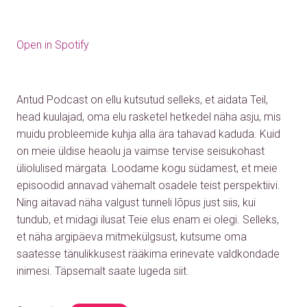
Open in Spotify
Antud Podcast on ellu kutsutud selleks, et aidata Teil,
head kuulajad, oma elu rasketel hetkedel näha asju, mis
muidu probleemide kuhja alla ära tahavad kaduda. Kuid
on meie üldise heaolu ja vaimse tervise seisukohast
üliolulised märgata. Loodame kogu südamest, et meie
episoodid annavad vähemalt osadele teist perspektiivi.
Ning aitavad näha valgust tunneli lõpus just siis, kui
tundub, et midagi ilusat Teie elus enam ei olegi. Selleks,
et näha argipäeva mitmekülgsust, kutsume oma
saatesse tänulikkusest rääkima erinevate valdkondade
inimesi. Täpsemalt saate lugeda siit.