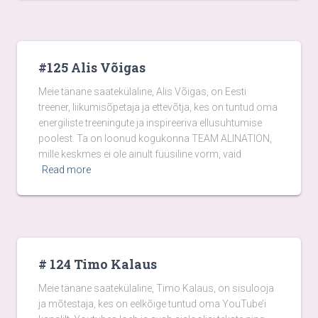
#125 Alis Võigas
Meie tänane saatekülaline, Alis Võigas, on Eesti
treener, liikumisõpetaja ja ettevõtja, kes on tuntud oma
energiliste treeningute ja inspireeriva ellusuhtumise
poolest. Ta on loonud kogukonna TEAM ALINATION,
mille keskmes ei ole ainult füüsiline vorm, vaid
Read more
# 124 Timo Kalaus
Meie tänane saatekülaline, Timo Kalaus, on sisulooja
ja mõtestaja, kes on eelkõige tuntud oma YouTube’i