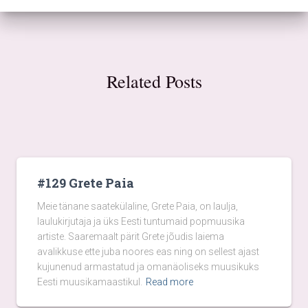
Related Posts
#129 Grete Paia
Meie tänane saatekülaline, Grete Paia, on laulja,
laulukirjutaja ja üks Eesti tuntumaid popmuusika
artiste. Saaremaalt pärit Grete jõudis laiema
avalikkuse ette juba noores eas ning on sellest ajast
kujunenud armastatud ja omanäoliseks muusikuks
Eesti muusikamaastikul.
Read more