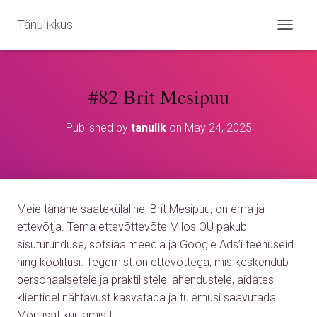
Tänulikkus
T
O
G
G
#82 Brit Mesipuu
L
E
N
Published by
tanulik
on
May 24, 2025
A
V
I
G
A
T
Meie tänane saatekülaline, Brit Mesipuu, on ema ja
I
O
ettevõtja. Tema ettevõttevõte Milos OÜ pakub
N
sisuturunduse, sotsiaalmeedia ja Google Ads’i teenuseid
ning koolitusi. Tegemist on ettevõttega, mis keskendub
personaalsetele ja praktilistele lahendustele, aidates
klientidel nähtavust kasvatada ja tulemusi saavutada.
Mõnusat kuulamist!