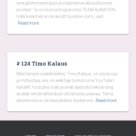
energiliste treeningute ja inspireeriva ellusuhtumise
poolest. Ta on loonud kogukonna TEAM ALINATION,
mille keskmes ei ole ainult füüsiline vorm, vaid
Read more
# 124 Timo Kalaus
Meie tänane saatekülaline, Timo Kalaus, on sisulooja
ja mõtestaja, kes on eelkõige tuntud oma YouTube’i
kanalilt. Youtubes loeb ja avab ajaloolisi tekste ning
arutleb nende tähenduse üle tänases päevas. Tema
lähenemine ei ole klassikaline õpetamine,
Read more