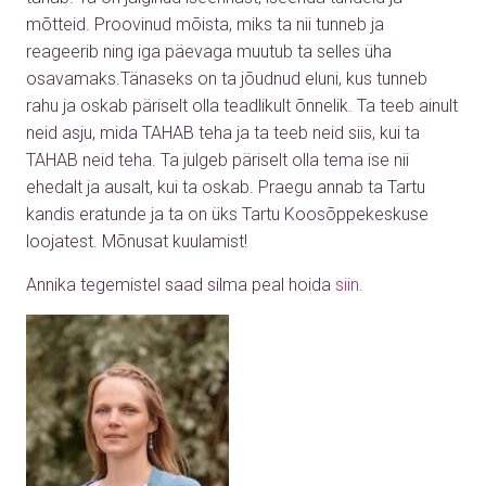
mõtteid. Proovinud mõista, miks ta nii tunneb ja
reageerib ning iga päevaga muutub ta selles üha
osavamaks.Tänaseks on ta jõudnud eluni, kus tunneb
rahu ja oskab päriselt olla teadlikult õnnelik. Ta teeb ainult
neid asju, mida TAHAB teha ja ta teeb neid siis, kui ta
TAHAB neid teha. Ta julgeb päriselt olla tema ise nii
ehedalt ja ausalt, kui ta oskab. Praegu annab ta Tartu
kandis eratunde ja ta on üks Tartu Koosõppekeskuse
loojatest. Mõnusat kuulamist!
Annika tegemistel saad silma peal hoida
siin
.