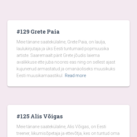
#129 Grete Paia
Meie tänane saatekülaline, Grete Paia, on laulja,
laulukirjutaja ja üks Eesti tuntumaid popmuusika
artiste. Saaremaalt pärit Grete jõudis laiema
avalikkuse ette juba noores eas ning on sellest ajast
kujunenud armastatud ja omanäoliseks muusikuks
Eesti muusikamaastikul.
Read more
#125 Alis Võigas
Meie tänane saatekülaline, Alis Võigas, on Eesti
treener, liikumisõpetaja ja ettevõtja, kes on tuntud oma