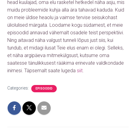
head kuulajad, oma elu rasketel hetkedel näha asju, mis
muidu probleemide kuhja alla ära tahavad kaduda. Kuid
on meie üldise heaolu ja vaimse tervise seisukohast
üliolulised märgata. Loodame kogu südamest, et meie
episoodid annavad vähemalt osadele teist perspektiivi.
Ning aitavad näha valgust tunneli lõpus just siis, kui
tundub, et midagi ilusat Teie elus enam ei olegi. Selleks,
et näha argipäeva mitmekülgsust, kutsume oma
saatesse tänulikkusest rääkima erinevate valdkondade
inimesi.
Täpsemalt saate lugeda
siit
.
Categories:
EPISOODID