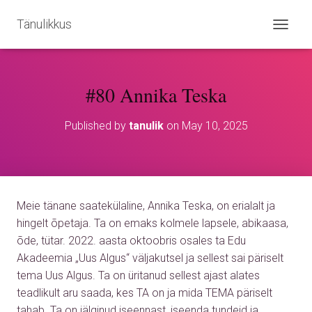
Tänulikkus
T
O
G
G
#80 Annika Teska
L
E
N
Published by
tanulik
on
May 10, 2025
A
V
I
G
A
T
Meie tänane saatekülaline, Annika Teska, on erialalt ja
I
O
hingelt õpetaja. Ta on emaks kolmele lapsele, abikaasa,
N
õde, tütar. 2022. aasta oktoobris osales ta Edu
Akadeemia „Uus Algus“ väljakutsel ja sellest sai päriselt
tema Uus Algus. Ta on üritanud sellest ajast alates
teadlikult aru saada, kes TA on ja mida TEMA päriselt
tahab. Ta on jälginud iseennast, iseenda tundeid ja