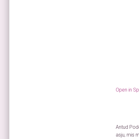
Open in Sp
Antud Podc
asju, mis 