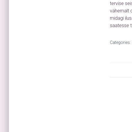
tervise se
vähemalt os
midagi ilu
saatesse t
Categories: