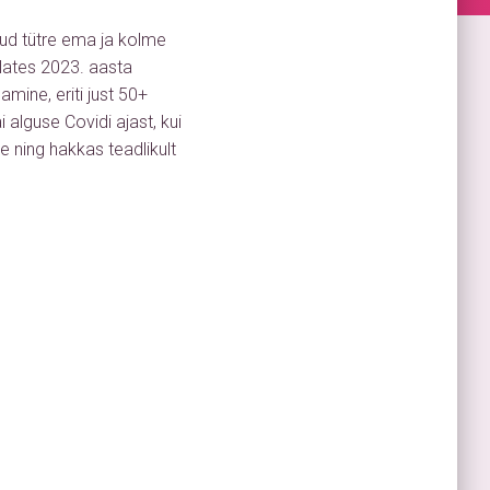
nud tütre ema ja kolme
lates 2023. aasta
mine, eriti just 50+
ai alguse Covidi ajast, kui
se ning hakkas teadlikult