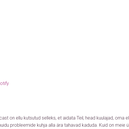
otify
ast on ellu kutsutud selleks, et aidata Teil, head kuulajad, oma e
muidu probleemide kuhja alla ära tahavad kaduda. Kuid on meie ü