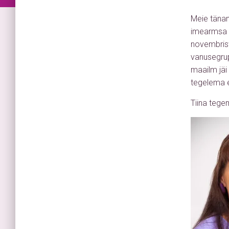
Meie tänan
imearmsa p
novembrist
vanusegrupi
maailm jäi 
tegelema 
Tiina tege