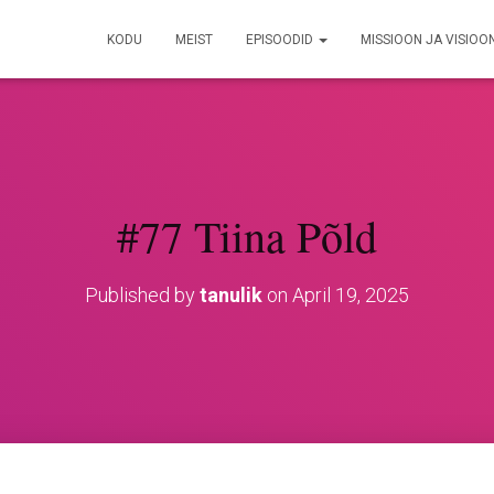
KODU
MEIST
EPISOODID
MISSIOON JA VISIOO
#77 Tiina Põld
Published by
tanulik
on
April 19, 2025