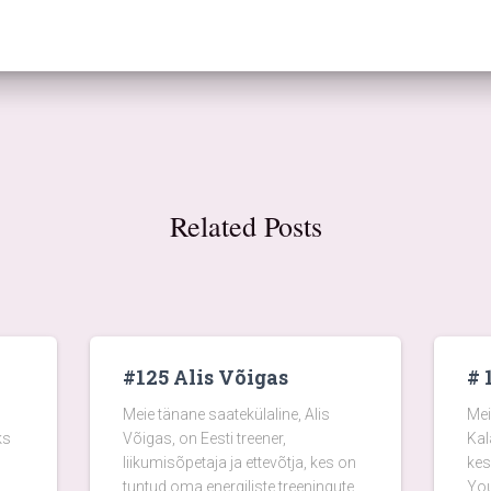
Related Posts
#125 Alis Võigas
# 
Meie tänane saatekülaline, Alis
Mei
ks
Võigas, on Eesti treener,
Kal
liikumisõpetaja ja ettevõtja, kes on
kes
tuntud oma energiliste treeningute
You