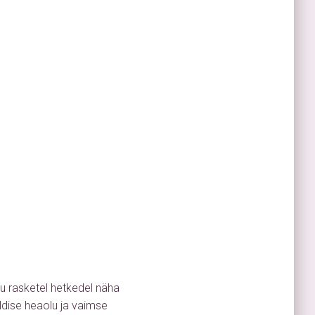
lu rasketel hetkedel näha
ldise heaolu ja vaimse