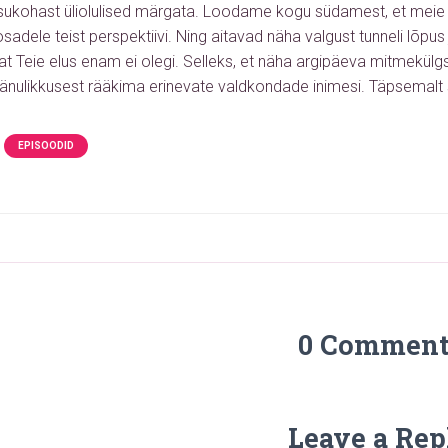
isukohast üliolulised märgata. Loodame kogu südamest, et mei
adele teist perspektiivi. Ning aitavad näha valgust tunneli lõpus ju
sat Teie elus enam ei olegi. Selleks, et näha argipäeva mitmekü
änulikkusest rääkima erinevate valdkondade inimesi.
Täpsemalt 
EPISOODID
0 Comment
Leave a Rep