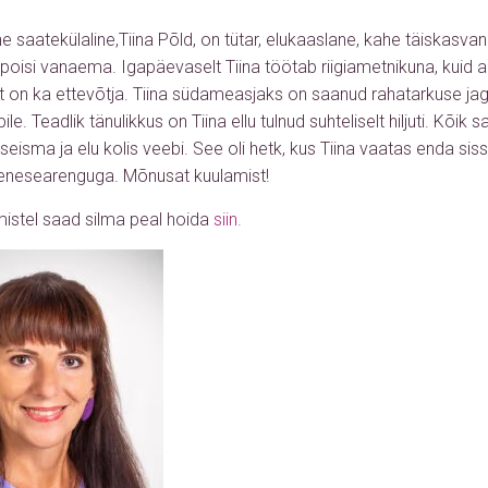
e saatekülaline,Tiina Põld, on tütar, elukaaslane, kahe täiskasva
oisi vanaema. Igapäevaselt Tiina töötab riigiametnikuna, kuid a
 on ka ettevõtja. Tiina südameasjaks on saanud rahatarkuse jaga
le. Teadlik tänulikkus on Tiina ellu tulnud suhteliselt hiljuti. Kõik s
seisma ja elu kolis veebi. See oli hetk, kus Tiina vaatas enda sis
enesearenguga. Mõnusat kuulamist!
mistel saad silma peal hoida
siin.