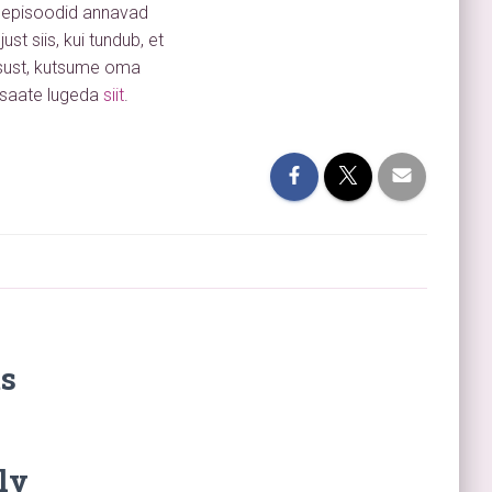
e episoodid annavad
st siis, kui tundub, et
lgsust, kutsume oma
saate lugeda
siit
.
s
ly