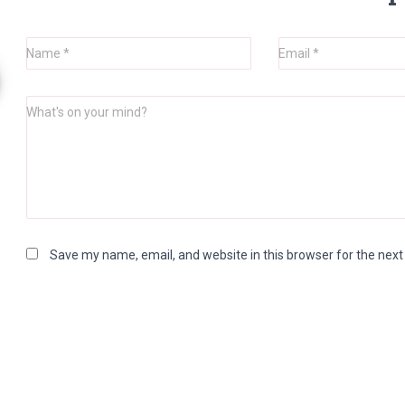
Name
*
Email
*
What's on your mind?
Save my name, email, and website in this browser for the nex