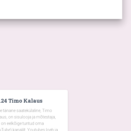
124 Timo Kalaus
e tänane saatekülaline, Timo
aus, on sisulooja ja mõtestaja,
 on eelkõige tuntud oma
Tube’i kanalilt. Youtubes loeb ja