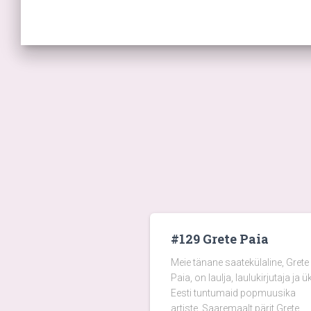
#129 Grete Paia
Meie tänane saatekülaline, Grete
Paia, on laulja, laulukirjutaja ja ü
Eesti tuntumaid popmuusika
artiste. Saaremaalt pärit Grete