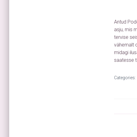
Antud Podc
asju, mis 
tervise se
vähemalt os
midagi ilu
saatesse t
Categories: