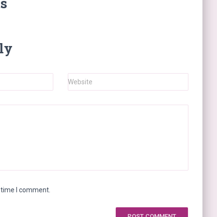
s
ly
Website
t time I comment.