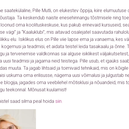
 saatekülaline, Pille Mutli, on elukestev õppija, kiire elumuutuse
staja. Ta keskendub naiste enesehinnangu tõstmisele ning toeta
n loonud oma koolituskeskuse, kus pakub erinevaid kursuseid, sea
use vägi” ja “Kaaluklubi”, mis aitavad osalejatel saavutada rahulo
likku elu. Isiklikus elus on Pille viie lapse ema ja vanaema, kes
kogemusi ja teadmisi, et aidata teistel leida tasakaalu ja õnne
u ja tervenemise valdkonnas sai alguse isiklikest väljakutsetest, 
usi teadmisi ja jagama neid teistega. Pille usub, et igaüks saa
das muuta. Ta jagab lihtsaid ja toimivaid tehnikaid, mis on kõigil
aisi uskuma oma erilisusse, nägema uusi võimalusi ja julgustab n
ivne blogija, jagades oma veebilehel mõtisklusi ja nõuandeid, mis 
u teekonnal. Mõnusat kuulamist!
mistel saad silma peal hoida
siin.