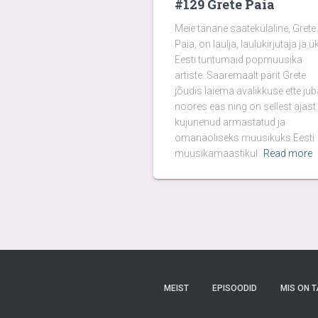
#129 Grete Paia
Meie tänane saatekülaline, Grete
Paia, on laulja, laulukirjutaja ja ü
Eesti tuntumaid popmuusika
artiste. Saaremaalt pärit Grete
jõudis laiema avalikkuse ette jub
noores eas ning on sellest ajast
kujunenud armastatud ja
omanäoliseks muusikuks Eesti
muusikamaastikul.
Read more
MEIST
EPISOODID
MIS ON T