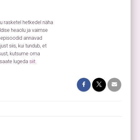
lu rasketel hetkedel näha
ldise heaolu ja vaimse
e episoodid annavad
st siis, kui tundub, et
lgsust, kutsume oma
saate lugeda
siit
.