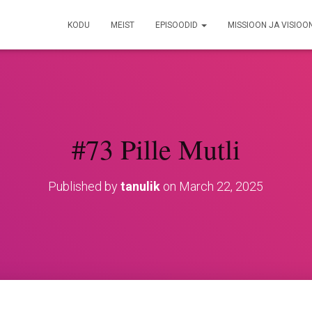
KODU
MEIST
EPISOODID
MISSIOON JA VISIOO
#73 Pille Mutli
Published by
tanulik
on
March 22, 2025