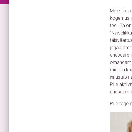
Meie tänane
kogemusnõu
teel. Ta o
“Naiselikk
täisväärtus
jagab oma 
eneseareng
omandama u
mida ja kui
innustab n
Pille akti
eneseareng
Pille tege