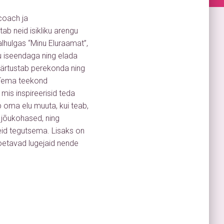
 coach ja
b neid isikliku arengu
lhulgas “Minu Eluraamat”,
lu iseendaga ning elada
 väärtustab perekonda ning
. Tema teekond
mis inspireerisid teda
b oma elu muuta, kui teab,
e jõukohased, ning
eid tegutsema. Lisaks on
toetavad lugejaid nende