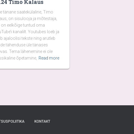
124 Timo Kalaus
e tänane saatekülaline, Timo
aus, on sisulooja ja mõtestaja,
 on eelkõige tuntud oma
Tube’i kanalilt. Youtubes loeb ja
b ajaloolisi tekste ning arutleb
de tähenduse üle tänases
vas. Tema lähenemine ei ole
ssikaline õpetamine,
Read more
SUSPOLIITIKA
KONTAKT