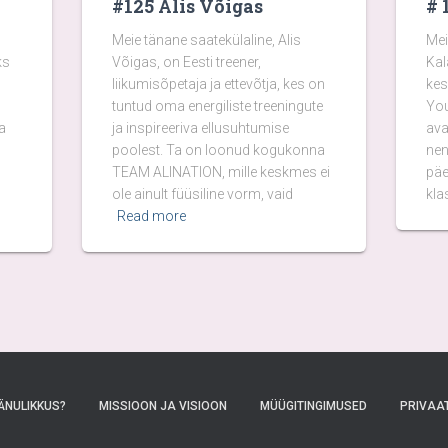
#125 Alis Võigas
# 
Meie tänane saatekülaline, Alis
Mei
ks
Võigas, on Eesti treener,
Kal
liikumisõpetaja ja ettevõtja, kes on
kes
tuntud oma energiliste treeningute
You
a
ja inspireeriva ellusuhtumise
ava
poolest. Ta on loonud kogukonna
nen
TEAM ALINATION, mille keskmes ei
päe
ole ainult füüsiline vorm, vaid
kla
Read more
ÄNULIKKUS?
MISSIOON JA VISIOON
MÜÜGITINGIMUSED
PRIVAAT