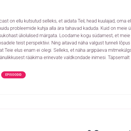
ast on ellu kutsutud selleks, et aidata Teil, head kuulajad, oma e
muidu probleemide kuhja alla ära tahavad kaduda. Kuid on meie ü
isukohast üliolulised märgata. Loodame kogu südamest, et mei
adele teist perspektiivi. Ning aitavad näha valgust tunneli lõpus ju
sat Teie elus enam ei olegi. Selleks, et näha argipäeva mitmekü
änulikkusest rääkima erinevate valdkondade inimesi.
Täpsemalt 
EPISOODID