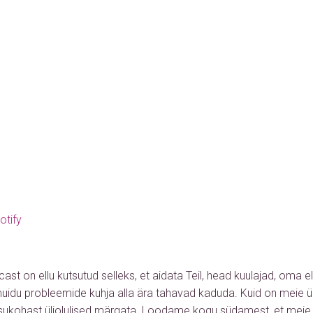
otify
ast on ellu kutsutud selleks, et aidata Teil, head kuulajad, oma e
muidu probleemide kuhja alla ära tahavad kaduda. Kuid on meie ü
isukohast üliolulised märgata. Loodame kogu südamest, et mei