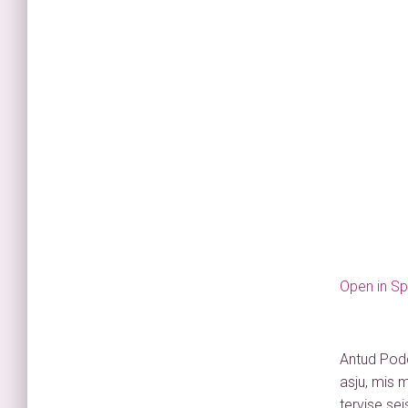
Open in Sp
Antud Podc
asju, mis 
tervise se