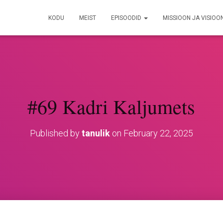
KODU
MEIST
EPISOODID
MISSIOON JA VISIOO
#69 Kadri Kaljumets
Published by
tanulik
on
February 22, 2025