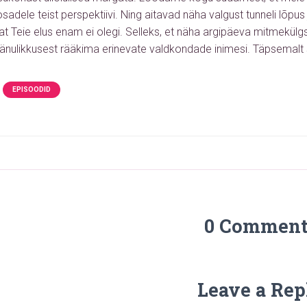
adele teist perspektiivi. Ning aitavad näha valgust tunneli lõpus ju
sat Teie elus enam ei olegi. Selleks, et näha argipäeva mitmekü
änulikkusest rääkima erinevate valdkondade inimesi.
Täpsemalt 
EPISOODID
0 Comment
Leave a Rep