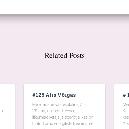
Related Posts
#125 Alis Võigas
# 
Meie tänane saatekülaline, Alis
Mei
ks
Võigas, on Eesti treener,
Kal
liikumisõpetaja ja ettevõtja, kes on
kes
tuntud oma energiliste treeningute
You