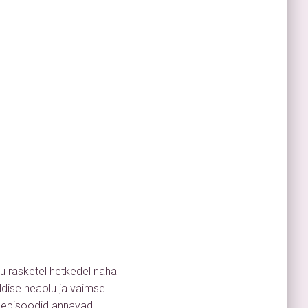
lu rasketel hetkedel näha
ldise heaolu ja vaimse
e episoodid annavad