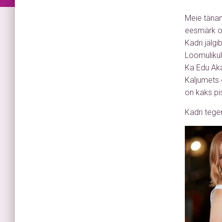
Meie tänan
eesmärk on
Kadri jälg
Loomulikul
Ka Edu Aka
Kaljumets o
on kaks pi
Kadri tege