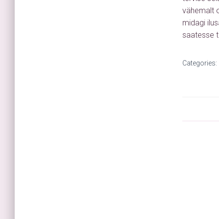
vähemalt os
midagi ilu
saatesse t
Categories: