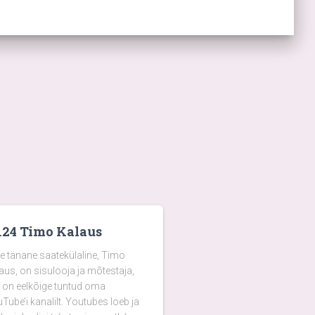
124 Timo Kalaus
e tänane saatekülaline, Timo
aus, on sisulooja ja mõtestaja,
 on eelkõige tuntud oma
Tube’i kanalilt. Youtubes loeb ja