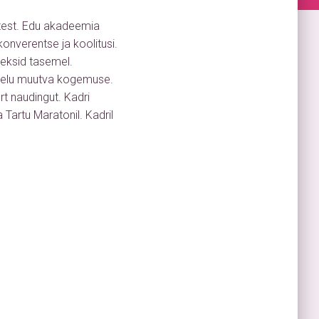
atest. Edu akadeemia
onverentse ja koolitusi.
leksid tasemel.
el elu muutva kogemuse.
t naudingut. Kadri
 Tartu Maratonil. Kadril