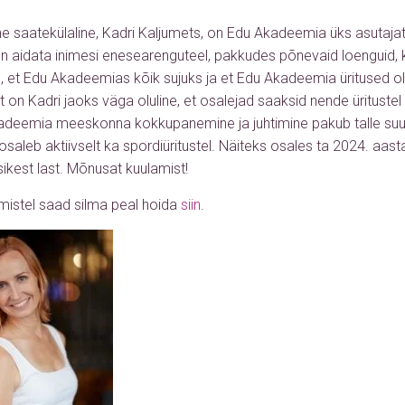
e saatekülaline, Kadri Kaljumets, on Edu Akadeemia üks asutaj
 aidata inimesi enesearenguteel, pakkudes põnevaid loenguid, k
ib, et Edu Akadeemias kõik sujuks ja et Edu Akadeemia üritused o
t on Kadri jaoks väga oluline, et osalejad saaksid nende üritust
deemia meeskonna kokkupanemine ja juhtimine pakub talle suur
saleb aktiivselt ka spordiüritustel. Näiteks osales ta 2024. aasta
sikest last. Mõnusat kuulamist!
mistel saad silma peal hoida
siin
.