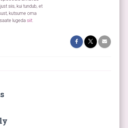
st siis, kui tundub, et
lgsust, kutsume oma
saate lugeda
siit
.
s
ly