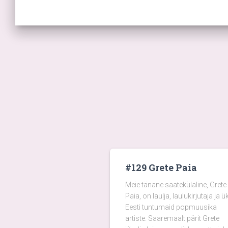
#129 Grete Paia
Meie tänane saatekülaline, Grete
Paia, on laulja, laulukirjutaja ja ü
Eesti tuntumaid popmuusika
artiste. Saaremaalt pärit Grete