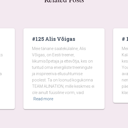
#125 Alis Võigas
# 
Meie tänane saatekülaline, Alis
Mei
ks
Võigas, on Eesti treener,
Kal
liikumisõpetaja ja ettevõtja, kes on
kes
tuntud oma energiliste treeningute
You
a
ja inspireeriva ellusuhtumise
ava
poolest. Ta on loonud kogukonna
nen
TEAM ALINATION, mille keskmes ei
päe
ole ainult füüsiline vorm, vaid
kla
Read more