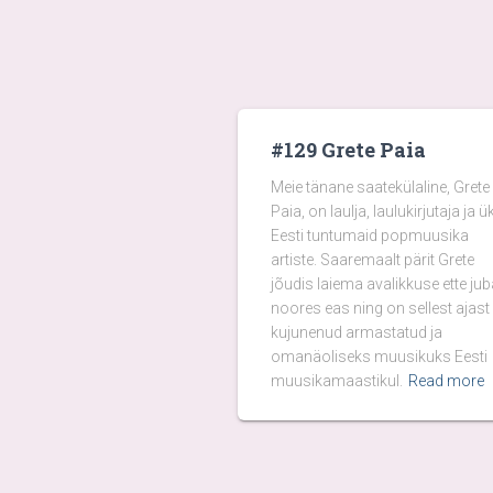
#129 Grete Paia
Meie tänane saatekülaline, Grete
Paia, on laulja, laulukirjutaja ja ü
Eesti tuntumaid popmuusika
artiste. Saaremaalt pärit Grete
jõudis laiema avalikkuse ette jub
noores eas ning on sellest ajast
kujunenud armastatud ja
omanäoliseks muusikuks Eesti
muusikamaastikul.
Read more