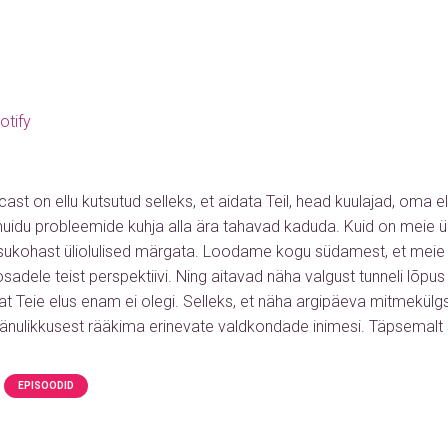
otify
ast on ellu kutsutud selleks, et aidata Teil, head kuulajad, oma e
muidu probleemide kuhja alla ära tahavad kaduda. Kuid on meie ü
isukohast üliolulised märgata. Loodame kogu südamest, et mei
adele teist perspektiivi. Ning aitavad näha valgust tunneli lõpus ju
sat Teie elus enam ei olegi. Selleks, et näha argipäeva mitmekü
änulikkusest rääkima erinevate valdkondade inimesi. Täpsemalt s
EPISOODID