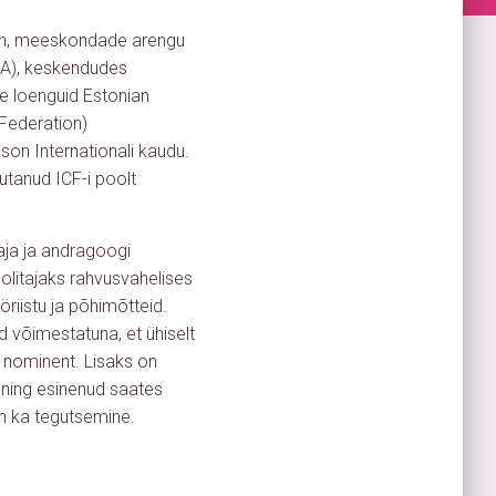
ach, meeskondade arengu
(BA), keskendudes
se loenguid Estonian
 Federation)
on Internationali kaudu.
utanud ICF-i poolt
aja ja andragoogi
oolitajaks rahvusvahelises
riistu ja põhimõtteid.
 võimestatuna, et ühiselt
a nominent. Lisaks on
ning esinenud saates
 on ka tegutsemine.