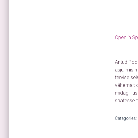
Open in Sp
Antud Podc
asju, mis 
tervise se
vähemalt os
midagi ilu
saatesse t
Categories: