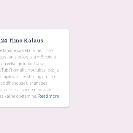
124 Timo Kalaus
e tänane saatekülaline, Timo
aus, on sisulooja ja mõtestaja,
 on eelkõige tuntud oma
Tube’i kanalilt. Youtubes loeb ja
b ajaloolisi tekste ning arutleb
de tähenduse üle tänases
vas. Tema lähenemine ei ole
ssikaline õpetamine,
Read more