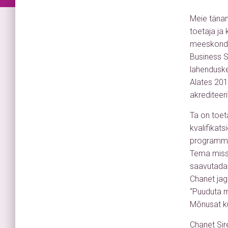
Meie tänan
toetaja ja
meeskondad
Business S
lahenduske
Alates 201
akrediteer
Ta on toet
kvalifikat
programmis
Tema missi
saavutada 
Chanet jag
“Puuduta mi
Mõnusat ku
Chanet Sir