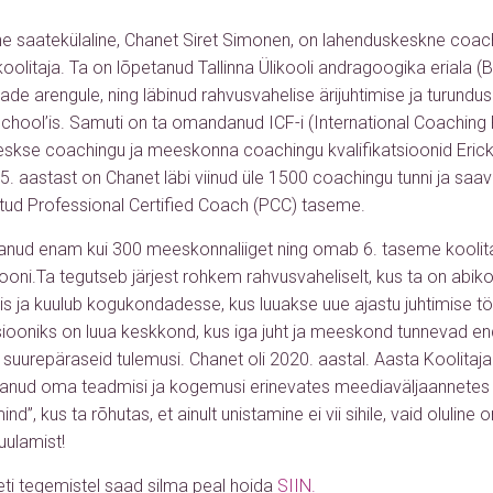
e saatekülaline, Chanet Siret Simonen, on lahenduskeskne co
 koolitaja. Ta on lõpetanud Tallinna Ülikooli andragoogika eriala 
e arengule, ning läbinud rahvusvahelise ärijuhtimise ja turundu
chool’is. Samuti on ta omandanud ICF-i (International Coaching
skse coachingu ja meeskonna coachingu kvalifikatsioonid Ericks
5. aastast on Chanet läbi viinud üle 1500 coachingu tunni ja saav
itud Professional Certified Coach (PCC) taseme.
anud enam kui 300 meeskonnaliiget ning omab 6. taseme koolit
siooni.Ta tegutseb järjest rohkem rahvusvaheliselt, kus ta on abik
 ja kuulub kogukondadesse, kus luuakse uue ajastu juhtimise töö
ooniks on luua keskkond, kus iga juht ja meeskond tunnevad end
suurepäraseid tulemusi. Chanet oli 2020. aastal. Aasta Koolitaj
anud oma teadmisi ja kogemusi erinevates meediaväljaannetes 
nd”, kus ta rõhutas, et ainult unistamine ei vii sihile, vaid oluline
ulamist!
eti tegemistel saad silma peal hoida
SIIN.