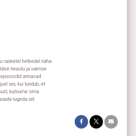
lu rasketel hetkedel näha
ldise heaolu ja vaimse
e episoodid annavad
st siis, kui tundub, et
lgsust, kutsume oma
aate lugeda siit.