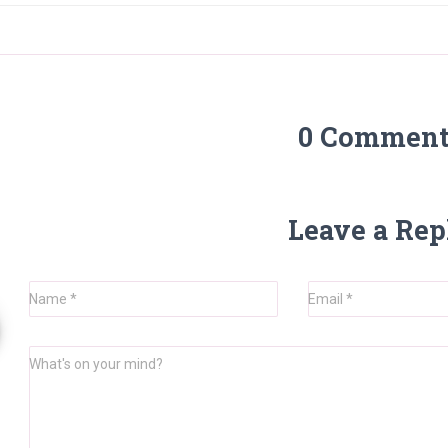
0 Comment
Leave a Rep
Name
*
Email
*
What's on your mind?