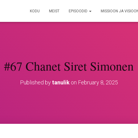
KODU
MEIST
EPISOODID
MISSIOON JA VISIOO
#67 Chanet Siret Simonen
Published by
tanulik
on
February 8, 2025