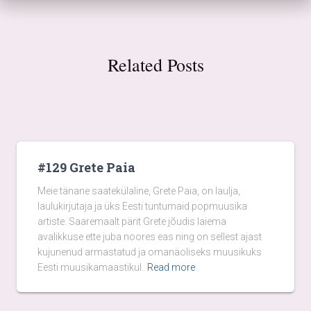
Related Posts
#129 Grete Paia
Meie tänane saatekülaline, Grete Paia, on laulja,
laulukirjutaja ja üks Eesti tuntumaid popmuusika
artiste. Saaremaalt pärit Grete jõudis laiema
avalikkuse ette juba noores eas ning on sellest ajast
kujunenud armastatud ja omanäoliseks muusikuks
Eesti muusikamaastikul.
Read more