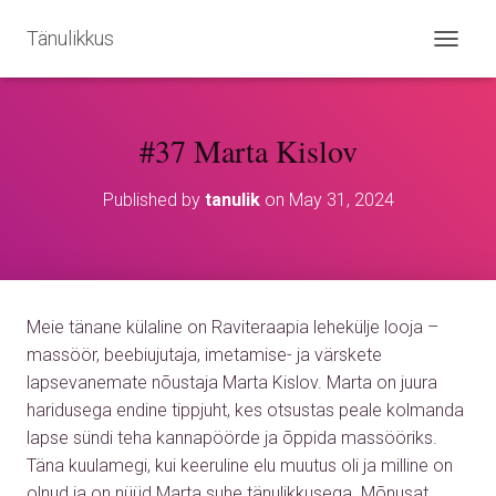
Tänulikkus
T
O
G
G
#37 Marta Kislov
L
E
N
Published by
tanulik
on
May 31, 2024
A
V
I
G
A
T
Meie tänane külaline on Raviteraapia lehekülje looja –
I
O
massöör, beebiujutaja, imetamise- ja värskete
N
lapsevanemate nõustaja Marta Kislov. Marta on juura
haridusega endine tippjuht, kes otsustas peale kolmanda
lapse sündi teha kannapöörde ja õppida massööriks.
Täna kuulamegi, kui keeruline elu muutus oli ja milline on
olnud ja on nüüd Marta suhe tänulikkusega. Mõnusat