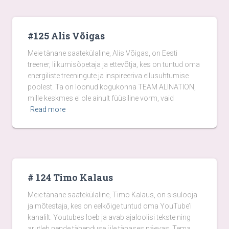
#125 Alis Võigas
Meie tänane saatekülaline, Alis Võigas, on Eesti
treener, liikumisõpetaja ja ettevõtja, kes on tuntud oma
energiliste treeningute ja inspireeriva ellusuhtumise
poolest. Ta on loonud kogukonna TEAM ALINATION,
mille keskmes ei ole ainult füüsiline vorm, vaid
Read more
# 124 Timo Kalaus
Meie tänane saatekülaline, Timo Kalaus, on sisulooja
ja mõtestaja, kes on eelkõige tuntud oma YouTube’i
kanalilt. Youtubes loeb ja avab ajaloolisi tekste ning
arutleb nende tähenduse üle tänases päevas. Tema