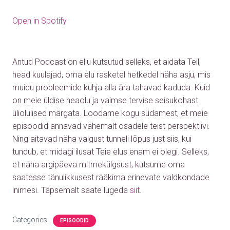
Open in Spotify
Antud Podcast on ellu kutsutud selleks, et aidata Teil,
head kuulajad, oma elu rasketel hetkedel näha asju, mis
muidu probleemide kuhja alla ära tahavad kaduda. Kuid
on meie üldise heaolu ja vaimse tervise seisukohast
üliolulised märgata. Loodame kogu südamest, et meie
episoodid annavad vähemalt osadele teist perspektiivi.
Ning aitavad näha valgust tunneli lõpus just siis, kui
tundub, et midagi ilusat Teie elus enam ei olegi. Selleks,
et näha argipäeva mitmekülgsust, kutsume oma
saatesse tänulikkusest rääkima erinevate valdkondade
inimesi.
Täpsemalt saate lugeda
siit
.
Categories:
EPISOODID