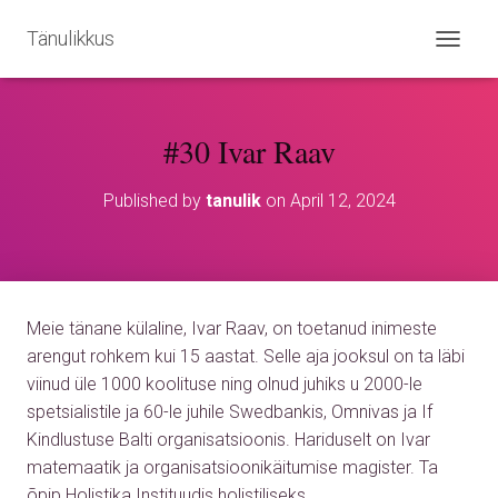
Tänulikkus
T
O
G
G
#30 Ivar Raav
L
E
N
Published by
tanulik
on
April 12, 2024
A
V
I
G
A
T
Meie tänane külaline, Ivar Raav, on toetanud inimeste
I
O
arengut rohkem kui 15 aastat. Selle aja jooksul on ta läbi
N
viinud üle 1000 koolituse ning olnud juhiks u 2000-le
spetsialistile ja 60-le juhile Swedbankis, Omnivas ja If
Kindlustuse Balti organisatsioonis. Hariduselt on Ivar
matemaatik ja organisatsioonikäitumise magister. Ta
õpip Holistika Instituudis holistiliseks