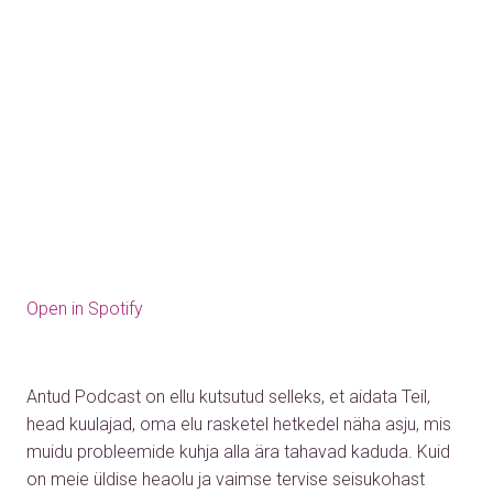
Open in Spotify
Antud Podcast on ellu kutsutud selleks, et aidata Teil,
head kuulajad, oma elu rasketel hetkedel näha asju, mis
muidu probleemide kuhja alla ära tahavad kaduda. Kuid
on meie üldise heaolu ja vaimse tervise seisukohast