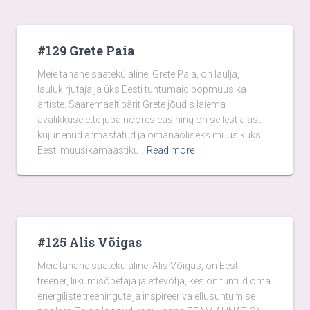
#129 Grete Paia
Meie tänane saatekülaline, Grete Paia, on laulja,
laulukirjutaja ja üks Eesti tuntumaid popmuusika
artiste. Saaremaalt pärit Grete jõudis laiema
avalikkuse ette juba noores eas ning on sellest ajast
kujunenud armastatud ja omanäoliseks muusikuks
Eesti muusikamaastikul.
Read more
#125 Alis Võigas
Meie tänane saatekülaline, Alis Võigas, on Eesti
treener, liikumisõpetaja ja ettevõtja, kes on tuntud oma
energiliste treeningute ja inspireeriva ellusuhtumise