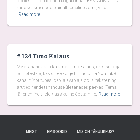
poolest. Ta on loonud kogukonna TEAM ALINATION,
mille keskmes ei ole ainult füüsiline vorm, vaid
Read more
# 124 Timo Kalaus
Meie tänane saatekülaline, Timo Kalaus, on sisulooja
ja mõtestaja, kes on eelkõige tuntud oma YouTube’i
kanalilt. Youtubes loeb ja avab ajaloolisi tekste ning
arutleb nende tähenduse üle tänases päevas. Tema
lähenemine ei ole klassikaline õpetamine,
Read more
MEIST
EPISOODID
MIS ON TÄNULIKKUS?