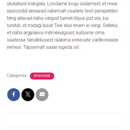
üliolulised märgata. Loodame kogu südamest, et meie
episoodid annavad vähemalt osadele teist perspektiivi.
Ning aitavad näha valgust tunneli lõpus just siis, kui
tundub, et midagi ilusat Teie elus enam ei olegi. Selleks,
et näha argipäeva mitmekülgsust, kutsume oma
saatesse tänulikkusest rääkima erinevate valdkondade
inimesi.
Täpsemalt saate lugeda
siit
.
Categories:
EPISOODID