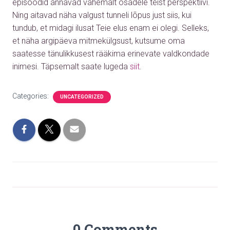
episoodid annavad vähemalt osadele teist perspektiivi.
Ning aitavad näha valgust tunneli lõpus just siis, kui
tundub, et midagi ilusat Teie elus enam ei olegi. Selleks,
et näha argipäeva mitmekülgsust, kutsume oma
saatesse tänulikkusest rääkima erinevate valdkondade
inimesi.
Täpsemalt saate lugeda
siit
.
Categories:
UNCATEGORIZED
0 Comments