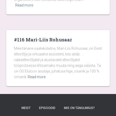
Read more
#116 Mari-Liis Rohusaar
Meie tänane saatekülaline, Mari-Liis Rohusaar, on Eesti
ettevõtja ja virtuaalne assistent, kes aitab
väikeettevõtjatel ja alustavatel ettevõtjatel
tööprotsesse lihtsamaks muuta ning aega säästa. Ta
on OÜ Eluloov asutaja, juhatuse liige, osanik ja 100 %
omanik
Read more
MEIST
EPISOODID
MIS ON TÄNULIKKUS?