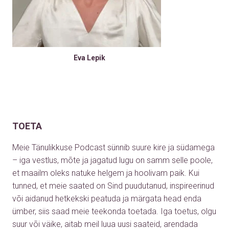
Eva Lepik
TOETA
Meie Tänulikkuse Podcast sünnib suure kire ja südamega
– iga vestlus, mõte ja jagatud lugu on samm selle poole,
et maailm oleks natuke helgem ja hoolivam paik. Kui
tunned, et meie saated on Sind puudutanud, inspireerinud
või aidanud hetkekski peatuda ja märgata head enda
ümber, siis saad meie teekonda toetada. Iga toetus, olgu
suur või väike, aitab meil luua uusi saateid, arendada