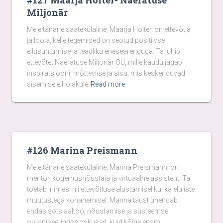
#127 Maarja Holter- Naeratuse
Miljonär
Meie tänane saatekülaline, Maarja Holter, on ettevõtja
ja looja, kelle tegemised on seotud positiivse
ellusuhtumise ja teadliku enesearenguga. Ta juhib
ettevõtet Naeratuse Miljonär OÜ, mille kaudu jagab
inspiratsiooni, mõtteviise ja sisu, mis keskenduvad
sisemisele hoiakule
Read more
#126 Marina Preismann
Meie tänane saatekülaline, Marina Preismann, on
mentor, kogemusnõustaja ja virtuaalne assistent. Ta
toetab inimesi nii ettevõtluse alustamisel kui ka eluliste
muutustega kohanemisel. Marina taust ühendab
endas sotsiaaltöö, nõustamise ja süsteemse
organiseerimise oskused, kuid kõige enam