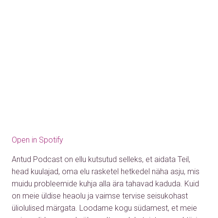
Open in Spotify
Antud Podcast on ellu kutsutud selleks, et aidata Teil,
head kuulajad, oma elu rasketel hetkedel näha asju, mis
muidu probleemide kuhja alla ära tahavad kaduda. Kuid
on meie üldise heaolu ja vaimse tervise seisukohast
üliolulised märgata. Loodame kogu südamest, et meie