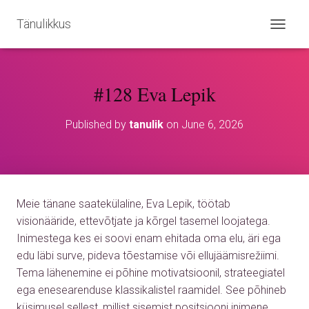
Tänulikkus
T
O
G
G
#128 Eva Lepik
L
E
N
Published by
tanulik
on
June 6, 2026
A
V
I
G
A
T
Meie tänane saatekülaline, Eva Lepik, töötab
I
O
visionääride, ettevõtjate ja kõrgel tasemel loojatega.
N
Inimestega kes ei soovi enam ehitada oma elu, äri ega
edu läbi surve, pideva tõestamise või ellujäämisrežiimi.
Tema lähenemine ei põhine motivatsioonil, strateegiatel
ega enesearenduse klassikalistel raamidel. See põhineb
küsimusel sellest, millist sisemist positsiooni inimene