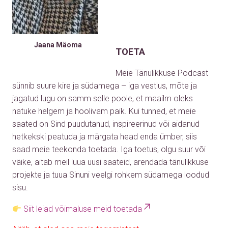
Jaana Mäoma
TOETA
Meie Tänulikkuse Podcast
sünnib suure kire ja südamega – iga vestlus, mõte ja
jagatud lugu on samm selle poole, et maailm oleks
natuke helgem ja hoolivam paik. Kui tunned, et meie
saated on Sind puudutanud, inspireerinud või aidanud
hetkekski peatuda ja märgata head enda ümber, siis
saad meie teekonda toetada. Iga toetus, olgu suur või
väike, aitab meil luua uusi saateid, arendada tänulikkuse
projekte ja tuua Sinuni veelgi rohkem südamega loodud
sisu.
Siit leiad võimaluse meid toetada