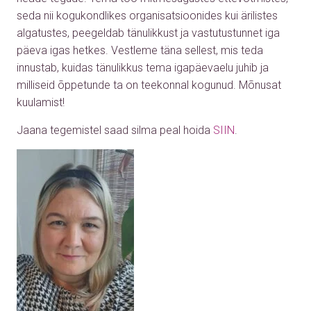
seda nii kogukondlikes organisatsioonides kui ärilistes
algatustes, peegeldab tänulikkust ja vastutustunnet iga
päeva igas hetkes. Vestleme täna sellest, mis teda
innustab, kuidas tänulikkus tema igapäevaelu juhib ja
milliseid õppetunde ta on teekonnal kogunud. Mõnusat
kuulamist!
Jaana tegemistel saad silma peal hoida
SIIN
.