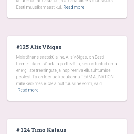
kujunenud armastatud ja omanäoliseks muusikuks
Eesti muusikamaastikul.
Read more
#125 Alis Võigas
Meie tänane saatekülaline, Alis Võigas, on Eesti
treener, liikumisõpetaja ja ettevõtja, kes on tuntud oma
energiliste treeningute ja inspireeriva ellusuhtumise
poolest. Ta on loonud kogukonna TEAM ALINATION,
mille keskmes ei ole ainult füüsiline vorm, vaid
Read more
# 124 Timo Kalaus