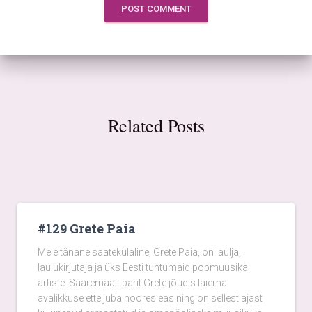
Related Posts
#129 Grete Paia
Meie tänane saatekülaline, Grete Paia, on laulja,
laulukirjutaja ja üks Eesti tuntumaid popmuusika
artiste. Saaremaalt pärit Grete jõudis laiema
avalikkuse ette juba noores eas ning on sellest ajast