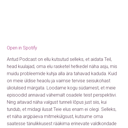
Open in Spotify
Antud Podcast on ellu kutsutud selleks, et aidata Teil,
head kuulajad, oma elu rasketel hetkedel näha asju, mis
muidu probleemide kuhja alla ära tahavad kaduda. Kuid
on meie üldise heaolu ja vaimse tervise seisukohast
üliolulised märgata. Loodame kogu südamest, et meie
episoodid annavad vähemalt osadele teist perspektiivi.
Ning aitavad näha valgust tunneli lõpus just siis, kui
tundub, et midagi ilusat Teie elus enam ei olegi. Selleks,
et näha argipäeva mitmekülgsust, kutsume oma
saatesse tänulikkusest rääkima erinevate valdkondade