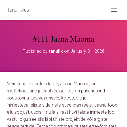
Tänulikkus
T
O
G
G
#111 Jaana Mäoma
L
E
N
Published by
tanulik
on
January 31, 2026
A
V
I
G
A
T
Meie tänane saatekülaline, Jaana Mäoma, on
I
O
mõttekaaslane ja eestvedaja, kes on pühendunud
N
kogukonna tugevdamisele, koostööle ja
inimestevaheliste sidemete süvendamisele. Jaana toob
ellu soojust, uudishimu ja siirast huvi teiste inimeste loo
vastu, olgu see siis läbi ühiste projektide või argiste
heade tegude. Tema töö mitmesugustes ettevõtmistes,