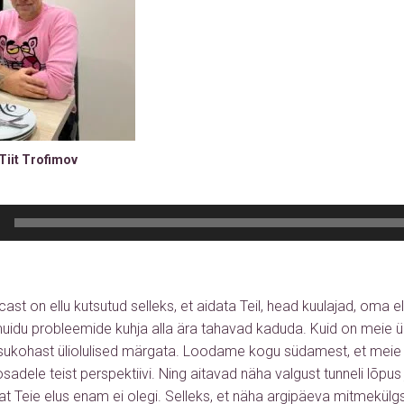
Tiit Trofimov
ast on ellu kutsutud selleks, et aidata Teil, head kuulajad, oma e
muidu probleemide kuhja alla ära tahavad kaduda. Kuid on meie ü
isukohast üliolulised märgata. Loodame kogu südamest, et mei
adele teist perspektiivi. Ning aitavad näha valgust tunneli lõpus ju
sat Teie elus enam ei olegi. Selleks, et näha argipäeva mitmekü