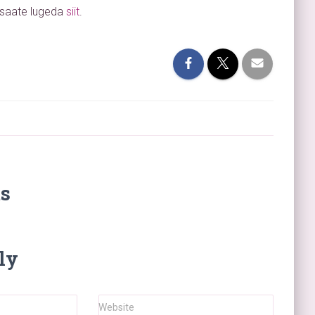
 saate lugeda
siit
.
volume.
s
ly
Website