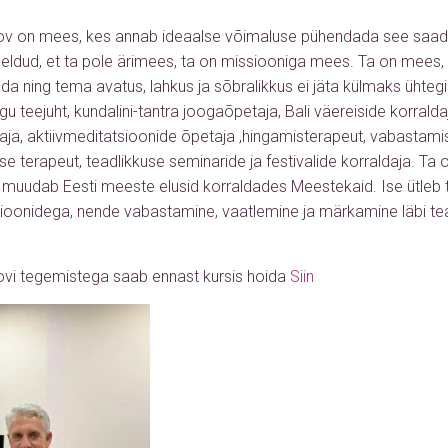
mov on mees, kes annab ideaalse võimaluse pühendada see saa
eldud, et ta pole ärimees, ta on missiooniga mees. Ta on mees, 
lda ning tema avatus, lahkus ja sõbralikkus ei jäta külmaks ühtegi
 teejuht, kundalini-tantra joogaõpetaja, Bali väereiside korraldaja
ja, aktiivmeditatsioonide õpetaja ,hingamisterapeut, vabastami
e terapeut, teadlikkuse seminaride ja festivalide korraldaja. Ta 
ta muudab Eesti meeste elusid korraldades Meestekaid. Ise ütleb t
oonidega, nende vabastamine, vaatlemine ja märkamine läbi te
movi tegemistega saab ennast kursis hoida
Siin
Audio
Player