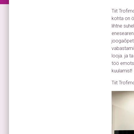
Tiit Trofi
kohta on ö
lihtne suhe
enesearengu
joogaõpeta
vabastamis
looja. ja 
töö emotsi
kuulamist!
Tiit Trofi