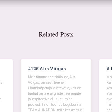
Related Posts
#125 Alis Võigas
# 
Meie tänane saatekülaline, Alis
Mei
ks
Võigas, on Eesti treener,
Kal
liikumisõpetaja ja ettevõtja, kes on
kes
tuntud oma energiliste treeningute
You
a
ja inspireeriva ellusuhtumise
ava
poolest. Ta on loonud kogukonna
nen
TEAM ALINATION, mille keskmes ei
päe