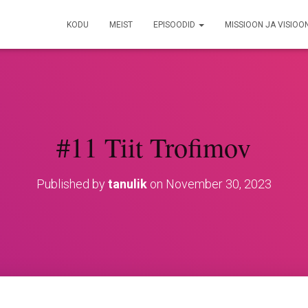
KODU
MEIST
EPISOODID
MISSIOON JA VISIOO
#11 Tiit Trofimov
Published by
tanulik
on
November 30, 2023