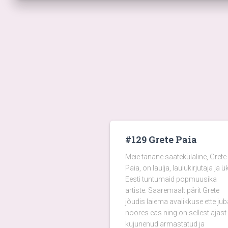
#129 Grete Paia
Meie tänane saatekülaline, Grete
Paia, on laulja, laulukirjutaja ja ü
Eesti tuntumaid popmuusika
artiste. Saaremaalt pärit Grete
jõudis laiema avalikkuse ette jub
noores eas ning on sellest ajast
kujunenud armastatud ja