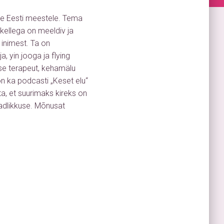
de Eesti meestele. Tema
kellega on meeldiv ja
 inimest. Ta on
, yin jooga ja flying
se terapeut, kehamälu
on ka podcasti „Keset elu“
a, et suurimaks kireks on
adlikkuse. Mõnusat