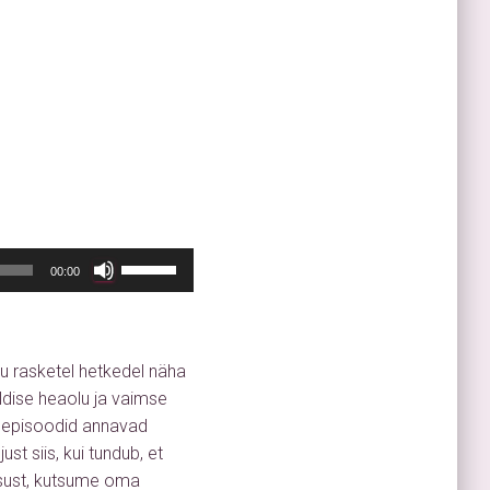
Use
00:00
Up/Down
Arrow
keys
lu rasketel hetkedel näha
to
ldise heaolu ja vaimse
increase
e episoodid annavad
st siis, kui tundub, et
or
lgsust, kutsume oma
decrease