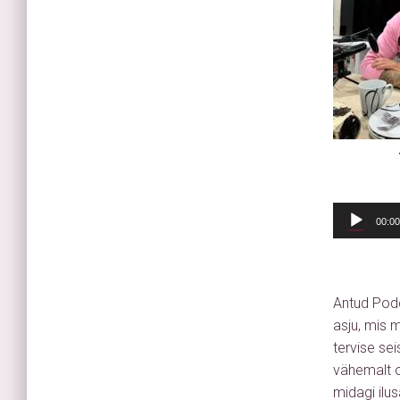
00:00
Antud Podc
asju, mis 
tervise se
vähemalt os
midagi ilu