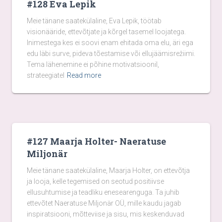
#128 Eva Lepik
Meie tänane saatekülaline, Eva Lepik, töötab
visionääride, ettevõtjate ja kõrgel tasemel loojatega.
Inimestega kes ei soovi enam ehitada oma elu, äri ega
edu läbi surve, pideva tõestamise või ellujäämisrežiimi.
Tema lähenemine ei põhine motivatsioonil,
strateegiatel
Read more
#127 Maarja Holter- Naeratuse
Miljonär
Meie tänane saatekülaline, Maarja Holter, on ettevõtja
ja looja, kelle tegemised on seotud positiivse
ellusuhtumise ja teadliku enesearenguga. Ta juhib
ettevõtet Naeratuse Miljonär OÜ, mille kaudu jagab
inspiratsiooni, mõtteviise ja sisu, mis keskenduvad