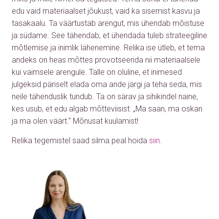
edu vaid materiaalset jõukust, vaid ka sisemist kasvu ja
tasakaalu. Ta väärtustab arengut, mis ühendab mõistuse
ja südame. See tähendab, et ühendada tuleb strateegiline
mõtlemise ja inimlik lähenemine. Relika ise ütleb, et tema
andeks on heas mõttes provotseerida nii materiaalsele
kui vaimsele arengule. Talle on oluline, et inimesed
julgeksid päriselt elada oma ande järgi ja teha seda, mis
neile tähenduslik tundub. Ta on särav ja sihikindel naine,
kes usub, et edu algab mõtteviisist: „Ma saan, ma oskan
ja ma olen väärt.“ Mõnusat kuulamist!
Relika tegemistel saad silma peal hoida
siin.