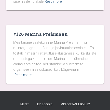
sisemisele hoiakule
Read more
#126 Marina Preismann
Meie tänane saatekülaline, Marina Preismann, on
mentor, kogemusnõustaja ja virtuaalne assistent. Ta
toetab inimesi nii ettevõtluse alustamisel kui ka eluliste
muutustega kohanemisel. Marina taust ühendab
endas sotsiaaltöö, nõustamise ja süsteemse
organiseerimise oskused, kuid kõige enam
Read more
MEIST
EPISOODID
MIS ON TÄNULIKKUS?