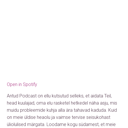
Open in Spotify
Antud Podcast on ellu kutsutud selleks, et aidata Teil,
head kuulajad, oma elu rasketel hetkedel näha asju, mis
muidu probleemide kuhja alla ära tahavad kaduda. Kuid
on meie üldise heaolu ja vaimse tervise seisukohast
üliolulised märgata. Loodame kogu südamest, et meie