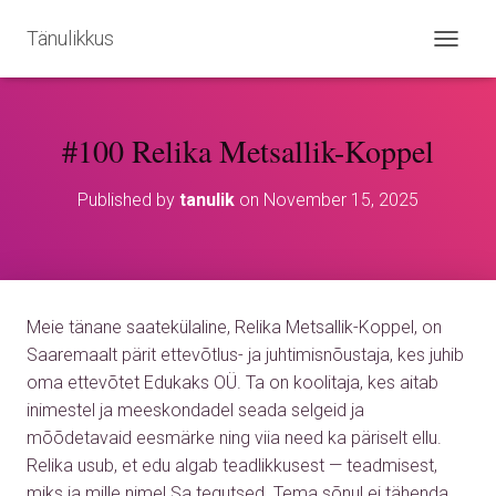
Tänulikkus
T
O
G
G
#100 Relika Metsallik-Koppel
L
E
N
Published by
tanulik
on
November 15, 2025
A
V
I
G
A
T
Meie tänane saatekülaline, Relika Metsallik-Koppel, on
I
O
Saaremaalt pärit ettevõtlus- ja juhtimisnõustaja, kes juhib
N
oma ettevõtet Edukaks OÜ. Ta on koolitaja, kes aitab
inimestel ja meeskondadel seada selgeid ja
mõõdetavaid eesmärke ning viia need ka päriselt ellu.
Relika usub, et edu algab teadlikkusest — teadmisest,
miks ja mille nimel Sa tegutsed. Tema sõnul ei tähenda