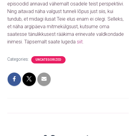
episoodid annavad vähemalt osadele teist perspektiivi.
Ning aitavad näha valgust tunneli lõpus just siis, kui
tundub, et midagi ilusat Teie elus enam ei olegi. Selleks,
et näha argipäeva mitmekülgsust, kutsume oma
saatesse tänulikkusest rääkima erinevate valdkondade
inimesi.
Täpsemalt saate lugeda
siit
.
Categories:
UNCATEGORIZED