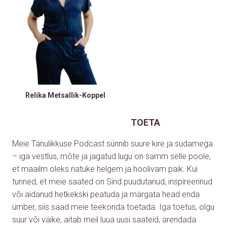
Relika Metsallik-Koppel
TOETA
Meie Tänulikkuse Podcast sünnib suure kire ja südamega
– iga vestlus, mõte ja jagatud lugu on samm selle poole,
et maailm oleks natuke helgem ja hoolivam paik. Kui
tunned, et meie saated on Sind puudutanud, inspireerinud
või aidanud hetkekski peatuda ja märgata head enda
ümber, siis saad meie teekonda toetada. Iga toetus, olgu
suur või väike, aitab meil luua uusi saateid, arendada