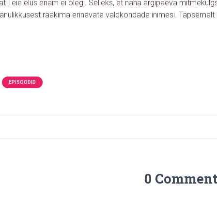
sat Teie elus enam ei olegi. Selleks, et näha argipäeva mitmekü
änulikkusest rääkima erinevate valdkondade inimesi.
Täpsemalt 
EPISOODID
0 Comment