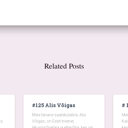
Related Posts
#125 Alis Võigas
# 
Meie tänane saatekülaline, Alis
Mei
ks
Võigas, on Eesti treener,
Kal
liikumisõpetaja ja ettevõtja, kes on
kes