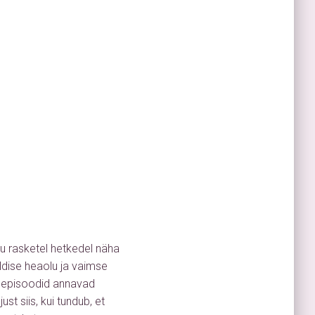
lu rasketel hetkedel näha
ldise heaolu ja vaimse
e episoodid annavad
st siis, kui tundub, et