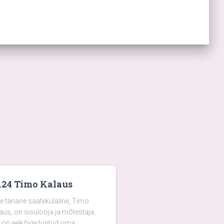
124 Timo Kalaus
e tänane saatekülaline, Timo
aus, on sisulooja ja mõtestaja,
 on eelkõige tuntud oma