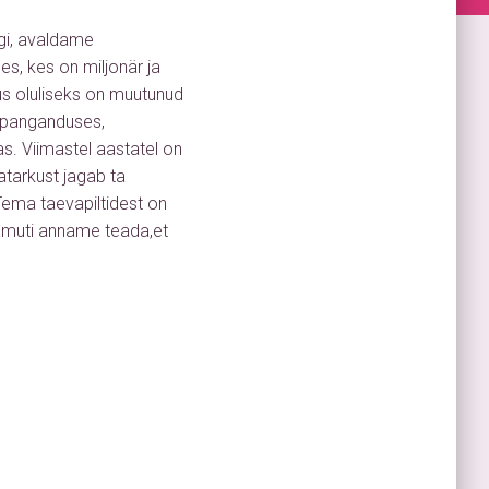
lgi, avaldame
es, kes on miljonär ja
kus oluliseks on muutunud
 panganduses,
s. Viimastel aastatel on
atarkust jagab ta
Tema taevapiltidest on
Samuti anname teada,et