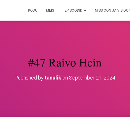
KODU
MEIST
EPISOODID
MISSIOON JA VISIOO
#47 Raivo Hein
Published by
tanulik
on
September 21, 2024