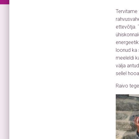
Tervitame 
rahvusvahe
ettevõtja.
ühiskonnal
energeetik
loonud ka 
meeleldi k
välja antu
sellel hoo
Raivo tege