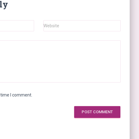
ly
Website
t time I comment.