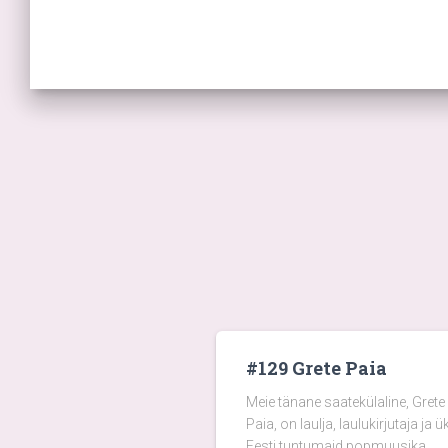
#129 Grete Paia
Meie tänane saatekülaline, Grete
Paia, on laulja, laulukirjutaja ja ü
Eesti tuntumaid popmuusika