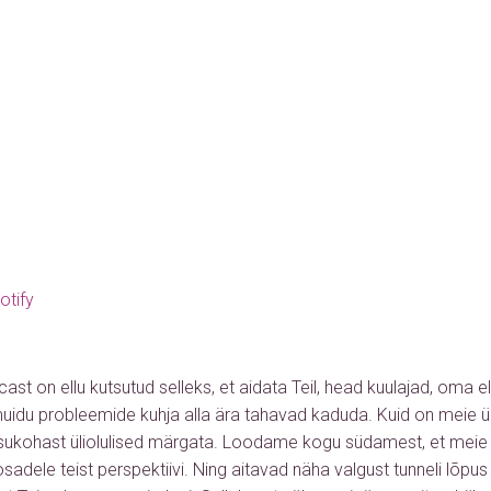
otify
ast on ellu kutsutud selleks, et aidata Teil, head kuulajad, oma e
muidu probleemide kuhja alla ära tahavad kaduda. Kuid on meie ü
isukohast üliolulised märgata. Loodame kogu südamest, et mei
adele teist perspektiivi. Ning aitavad näha valgust tunneli lõpus ju