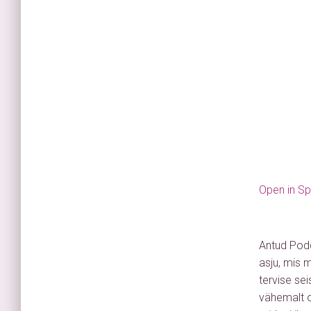
Open in Sp
Antud Podc
asju, mis 
tervise se
vähemalt os