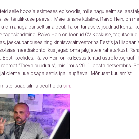
teid selle hooaja esimeses episoodis, mille nagu eelmisel aasta
lisel tänulikkuse päeval. Meie tänane külaline, Raivo Hein, on me
 Ta on rahaga päriselt sina peal. Ta on tänaseks jõudnud kohta, 
e tagasiandmine. Raivo Hein on loonud CV Keskuse, tegutsenud
as, jaekaubanduses ning kinnisvarainvestorina Eestis ja Hispaania
sotsiaalmeediakonto, kus jagab oma jälgijatele rahatarkust. Rah
a Eesti koolides. Raivo Hein on ka Eestis tuntud astrofotograaf. 
d raamat “Taeva puudutus”, mis ilmus 2011. aasta detsembris. 
ajal oleme uue osaga eetris igal laupäeval. Mõnusat kuulamist!
mistel saad silma peal hoida
siin.