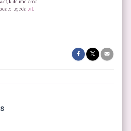
lgsust, kutsume oma
saate lugeda
siit
.
s