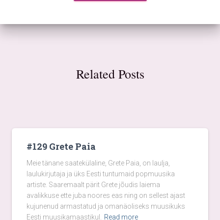
Related Posts
#129 Grete Paia
Meie tänane saatekülaline, Grete Paia, on laulja,
laulukirjutaja ja üks Eesti tuntumaid popmuusika
artiste. Saaremaalt pärit Grete jõudis laiema
avalikkuse ette juba noores eas ning on sellest ajast
kujunenud armastatud ja omanäoliseks muusikuks
Eesti muusikamaastikul.
Read more