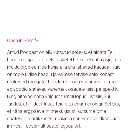
Open in Spotify
Antud Podcast on ellu kutsutud selleks, et aidata Teil,
head kuulajad, oma elu rasketel hetkedel näha asju, mis
muidu probleemide kuhja alla ära tahavad kaduda. Kuid
on meie üldise heaolu ja vaimse tervise seisukohast
üliolulised märgata. Loodame kogu südamest, et meie
episoodid annavad vähemalt osadele teist perspektiivi.
Ning aitavad näha valgust tunneli lõpus just siis, kui
tundub, et midagi ilusat Teie elus enam ei olegi. Selleks,
et näha argipäeva mitmekülgsust, kutsume oma
saatesse tänulikkusest rääkima erinevate valdkondade
inimesi.
Täpsemalt saate lugeda
siit
.