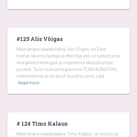
#125 Alis Võigas
Meie tänane saatekülaline, Alis Võigas, on Eesti
treener, liikumisõpetaja ja ettevõtja, kes on tuntud oma
energiliste treeningute ja inspireeriva ellusuhtumise
poolest. Ta on loonud kogukonna TEAM ALINATION,
mille keskmes ei ole ainult füüsiline vorm, vaid
Read more
# 124 Timo Kalaus
Meie tänane saatekülaline, Timo Kalaus, on sisulooja