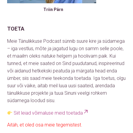
Triin Pärn
TOETA
Meie Tänulikkuse Podcast sünnib suure kire ja südamega
– iga vestlus, mõte ja jagatud lugu on samm selle poole,
et maailm oleks natuke helgem ja hoolivam paik. Kui
tunned, et meie saated on Sind puudutanud, inspireerinud
või aidanud hetkekski peatuda ja märgata head enda
ümber, siis saad meie teekonda toetada. Iga toetus, olgu
suur või väike, aitab meil luua uusi saateid, arendada
tänulikkuse projekte ja tuua Sinuni veelgi rohkem
südamega loodud sisu.
Siit leiad võimaluse meid toetada
Aitäh, et oled osa meie tegemistest.