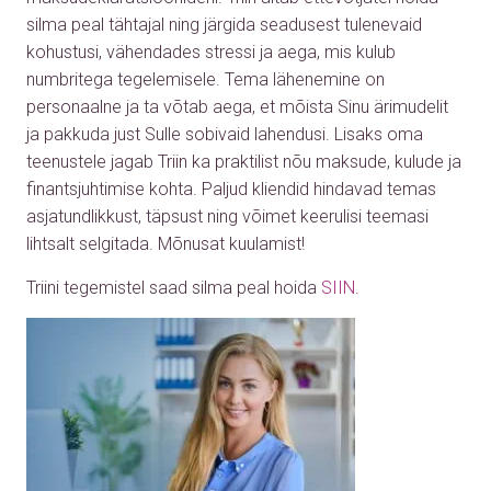
silma peal tähtajal ning järgida seadusest tulenevaid
kohustusi, vähendades stressi ja aega, mis kulub
numbritega tegelemisele. Tema lähenemine on
personaalne ja ta võtab aega, et mõista Sinu ärimudelit
ja pakkuda just Sulle sobivaid lahendusi. Lisaks oma
teenustele jagab Triin ka praktilist nõu maksude, kulude ja
finantsjuhtimise kohta. Paljud kliendid hindavad temas
asjatundlikkust, täpsust ning võimet keerulisi teemasi
lihtsalt selgitada. Mõnusat kuulamist!
Triini tegemistel saad silma peal hoida
SIIN
.