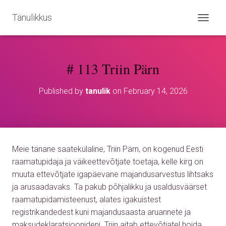
Tänulikkus
T
O
G
G
# 113 Triin Pärn
L
E
N
Published by
tanulik
on
February 14, 2026
A
V
I
G
A
T
Meie tänane saatekülaline, Triin Pärn, on kogenud Eesti
I
O
raamatupidaja ja väikeettevõtjate toetaja, kelle kirg on
N
muuta ettevõtjate igapäevane majandusarvestus lihtsaks
ja arusaadavaks. Ta pakub põhjalikku ja usaldusväärset
raamatupidamisteenust, alates igakuistest
registrikandedest kuni majandusaasta aruannete ja
maksudeklaratsioonideni. Triin aitab ettevõtjatel hoida